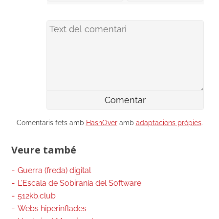
Comentaris fets amb
HashOver
amb
adaptacions pròpies
.
Veure també
Guerra (freda) digital
L'Escala de Sobiranía del Software
512kb.club
Webs hiperinflades