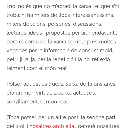
I no, no és que no m’agradi la xarxa i el que s’hi
troba: hi ha milers de llocs interessantíssims,
milers d’opcions, persones, discussions,
lectures, idees i propostes per tirar endavant…
però el comú de la xarxa sembla pres moltes
vegades per la informació de consum ràpid,
pel ji-ji-ja-ja, per la repetició i la no-reflexió,
talment com el món real.
Potser aquest és truc: la xarxa de fa uns anys
era un món virtual; la xarxa actual és,
senzillament, el món real.
(Toca potser, per un altre post, la segona part
del títol: i
nosaltres amb ella
… perquè nosaltres