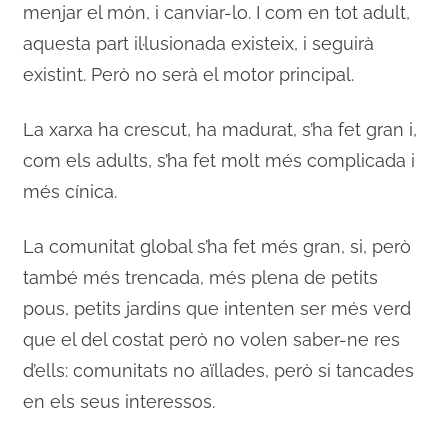
menjar el món, i canviar-lo. I com en tot adult,
aquesta part il·lusionada existeix, i seguirà
existint. Però no serà el motor principal.
La xarxa ha crescut, ha madurat, s’ha fet gran i,
com els adults, s’ha fet molt més complicada i
més cínica.
La comunitat global s’ha fet més gran, si, però
també més trencada, més plena de petits
pous, petits jardins que intenten ser més verd
que el del costat però no volen saber-ne res
d’ells: comunitats no aïllades, però si tancades
en els seus interessos.