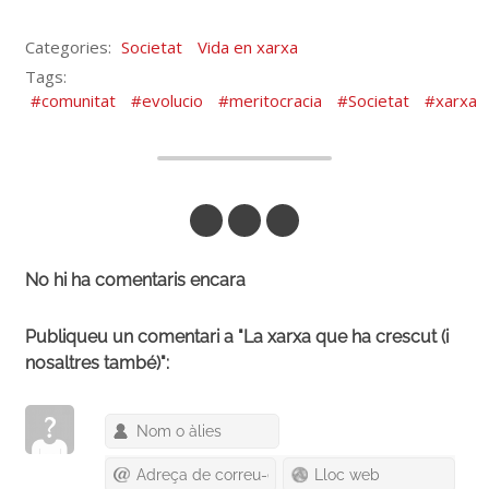
Categories:
Societat
Vida en xarxa
Tags:
comunitat
evolucio
meritocracia
Societat
xarxa
Respon per Correu
Respon a Mastodon
Respon a DeltaChat
No hi ha comentaris encara
Publiqueu un comentari a "La xarxa que ha crescut (i
nosaltres també)":